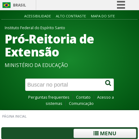
BRASIL
Simplifique!
ACESSIBILIDADE
ALTO CONTRASTE
MAPA DO SITE
Comunica BR
Instituto Federal do Espírito Santo
Pró-Reitoria de
Participe
Acesso à informação
Extensão
Legislação
MINISTÉRIO DA EDUCAÇÃO
Canais
Perguntas frequentes
Contato
Acesso a
sistemas
Comunicação
PÁGINA INICIAL
MENU