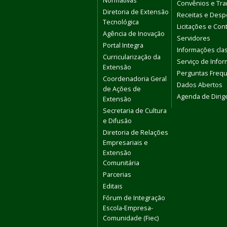
Normativas
Convênios e Tra
Diretoria de Extensão
Receitas e Des
Tecnológica
Licitações e Con
Agência de Inovação
Servidores
Portal Integra
Informações clas
Curricularização da
Serviço de Info
Extensão
Perguntas Freq
Coordenadoria Geral
Dados Abertos
de Ações de
Agenda de Dirig
Extensão
Secretaria de Cultura
e Difusão
Diretoria de Relações
Empresariais e
Extensão
Comunitária
Parcerias
Editais
Fórum de Integração
Escola-Empresa-
Comunidade (Fiec)