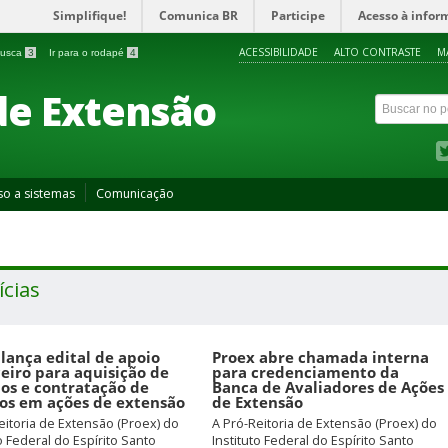
Simplifique!
Comunica BR
Participe
Acesso à infor
ACESSIBILIDADE
ALTO CONTRASTE
M
 busca
3
Ir para o rodapé
4
de Extensão
so a sistemas
Comunicação
ícias
lança edital de apoio
Proex abre chamada interna
ceiro para aquisição de
para credenciamento da
os e contratação de
Banca de Avaliadores de Ações
ços em ações de extensão
de Extensão
eitoria de Extensão (Proex) do
A Pró-Reitoria de Extensão (Proex) do
to Federal do Espírito Santo
Instituto Federal do Espírito Santo