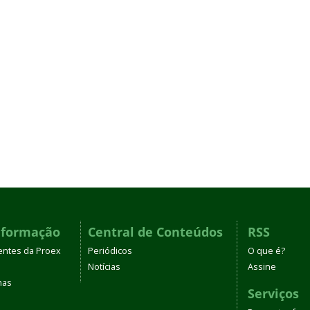
nformação
Central de Conteúdos
RSS
entes da Proex
Periódicos
O que é?
Notícias
Assine
mas
Serviços