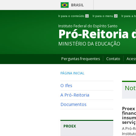
BRASIL
Ir para o conteúdo
1
Ir para o menu
2
Ir para a
Instituto Federal do Espírito Santo
Pró-Reitoria 
MINISTÉRIO DA EDUCAÇÃO
Perguntas frequentes
Contato
Aces
PÁGINA INICIAL
O Ifes
Not
A Pró-Reitoria
Documentos
Proex 
finan
insum
servi
PROEX
A Pró-R
Institu