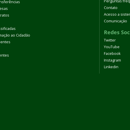
Perguntas fre
nsferências
Contato
pesas
Acesso a sist
tratos
Comunicação
sificadas
Redes Soc
rmação ao Cidadão
Twitter
uentes
YouTube
Facebook
entes
Instagram
Linkedin