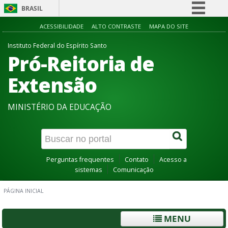
BRASIL
Simplifique!
ACESSIBILIDADE
ALTO CONTRASTE
MAPA DO SITE
Comunica BR
Instituto Federal do Espírito Santo
Pró-Reitoria de
Participe
Acesso à informação
Extensão
Legislação
MINISTÉRIO DA EDUCAÇÃO
Canais
Perguntas frequentes
Contato
Acesso a
sistemas
Comunicação
PÁGINA INICIAL
MENU