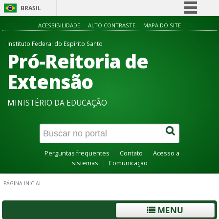
BRASIL
Simplifique!
ACESSIBILIDADE
ALTO CONTRASTE
MAPA DO SITE
Comunica BR
Instituto Federal do Espírito Santo
Pró-Reitoria de
Participe
Acesso à informação
Extensão
Legislação
MINISTÉRIO DA EDUCAÇÃO
Canais
Perguntas frequentes
Contato
Acesso a
sistemas
Comunicação
PÁGINA INICIAL
MENU