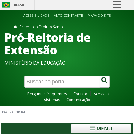
BRASIL
Simplifique!
ACESSIBILIDADE
ALTO CONTRASTE
MAPA DO SITE
Comunica BR
Instituto Federal do Espírito Santo
Pró-Reitoria de
Participe
Acesso à informação
Extensão
Legislação
MINISTÉRIO DA EDUCAÇÃO
Canais
Perguntas frequentes
Contato
Acesso a
sistemas
Comunicação
PÁGINA INICIAL
MENU