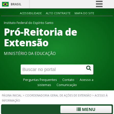
BRASIL
Simplifique!
ACESSIBILIDADE
ALTO CONTRASTE
MAPA DO SITE
Comunica BR
Instituto Federal do Espírito Santo
Pró-Reitoria de
Participe
Acesso à informação
Extensão
Legislação
MINISTÉRIO DA EDUCAÇÃO
Canais
Perguntas frequentes
Contato
Acesso a
sistemas
Comunicação
PÁGINA INICIAL
>
COORDENADORIA GERAL DE AÇÕES DE EXTENSÃO
>
ACESSO À
INFORMAÇÃO
MENU