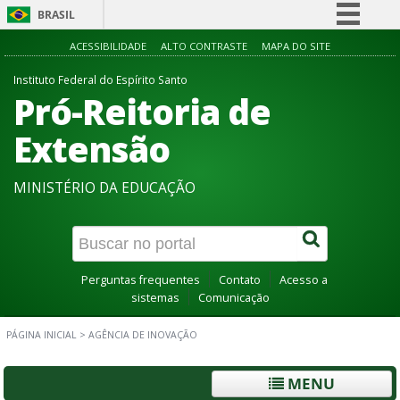
BRASIL
Simplifique!
ACESSIBILIDADE
ALTO CONTRASTE
MAPA DO SITE
Comunica BR
Instituto Federal do Espírito Santo
Pró-Reitoria de
Participe
Acesso à informação
Extensão
Legislação
MINISTÉRIO DA EDUCAÇÃO
Canais
Perguntas frequentes
Contato
Acesso a
sistemas
Comunicação
PÁGINA INICIAL
>
AGÊNCIA DE INOVAÇÃO
MENU