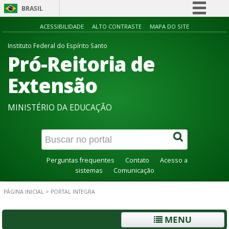
BRASIL
Simplifique!
ACESSIBILIDADE
ALTO CONTRASTE
MAPA DO SITE
Comunica BR
Instituto Federal do Espírito Santo
Pró-Reitoria de
Participe
Acesso à informação
Extensão
Legislação
MINISTÉRIO DA EDUCAÇÃO
Canais
Perguntas frequentes
Contato
Acesso a
sistemas
Comunicação
PÁGINA INICIAL
>
PORTAL INTEGRA
MENU