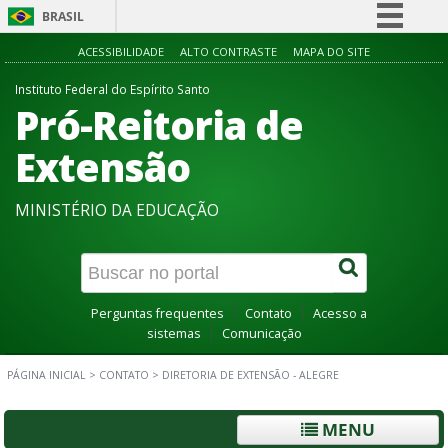
BRASIL
Simplifique!
ACESSIBILIDADE
ALTO CONTRASTE
MAPA DO SITE
Comunica BR
Instituto Federal do Espírito Santo
Pró-Reitoria de
Participe
Acesso à informação
Extensão
Legislação
MINISTÉRIO DA EDUCAÇÃO
Canais
Perguntas frequentes
Contato
Acesso a
sistemas
Comunicação
PÁGINA INICIAL
>
CONTATO
>
DIRETORIA DE EXTENSÃO - ALEGRE
MENU