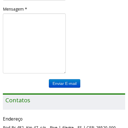
Mensagem
*
Enviar E-mail
Contatos
Endereço
Rod Br 482, Km 47, s/n - Rive
| Alegre
- ES
| CEP: 29520-000
-