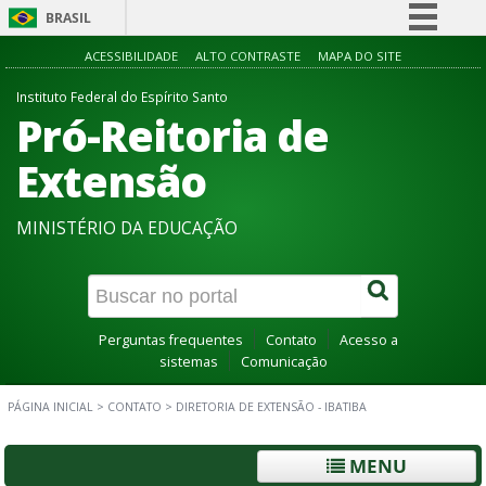
BRASIL
Simplifique!
ACESSIBILIDADE
ALTO CONTRASTE
MAPA DO SITE
Comunica BR
Instituto Federal do Espírito Santo
Pró-Reitoria de
Participe
Acesso à informação
Extensão
Legislação
MINISTÉRIO DA EDUCAÇÃO
Canais
Perguntas frequentes
Contato
Acesso a
sistemas
Comunicação
PÁGINA INICIAL
>
CONTATO
>
DIRETORIA DE EXTENSÃO - IBATIBA
MENU