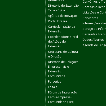
Normativas
Convênios e Tra
Diretoria de Extensão
Receitas e Des
Tecnológica
Licitações e Con
Agência de Inovação
Servidores
Portal Integra
Informações clas
Curricularização da
Serviço de Info
Extensão
Perguntas Freq
Coordenadoria Geral
Dados Abertos
de Ações de
Agenda de Dirig
Extensão
Secretaria de Cultura
e Difusão
Diretoria de Relações
Empresariais e
Extensão
Comunitária
Parcerias
Editais
Fórum de Integração
Escola-Empresa-
Comunidade (Fiec)