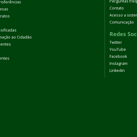
Perguntas fre
nsferências
Contato
pesas
Acesso a sist
tratos
Comunicação
sificadas
Redes Soc
rmação ao Cidadão
Twitter
uentes
YouTube
Facebook
entes
Instagram
Linkedin