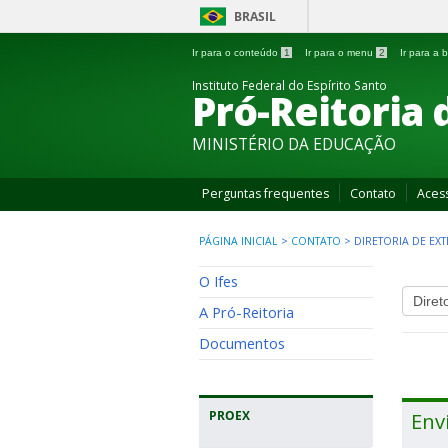
BRASIL
Ir para o conteúdo
1
Ir para o menu
2
Ir para a
Instituto Federal do Espírito Santo
Pró-Reitoria 
MINISTÉRIO DA EDUCAÇÃO
Perguntas frequentes
Contato
Aces
PÁGINA INICIAL
>
CONTATO
>
DIRETORIA DE EXT
O Ifes
A Pró-Reitoria
Documentos
PROEX
Env