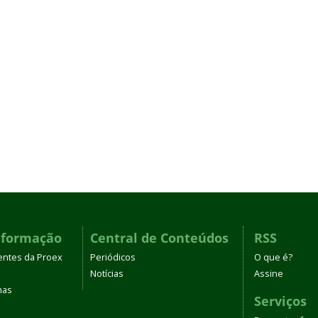
nformação
Central de Conteúdos
RSS
entes da Proex
Periódicos
O que é?
Notícias
Assine
mas
Serviços