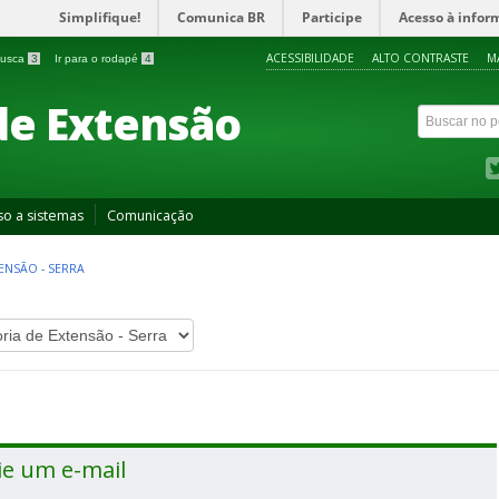
Simplifique!
Comunica BR
Participe
Acesso à infor
ACESSIBILIDADE
ALTO CONTRASTE
M
 busca
3
Ir para o rodapé
4
de Extensão
so a sistemas
Comunicação
ENSÃO - SERRA
ie um e-mail