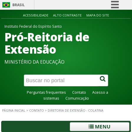
BRASIL
Simplifique!
ACESSIBILIDADE
ALTO CONTRASTE
MAPA DO SITE
Comunica BR
Instituto Federal do Espírito Santo
Pró-Reitoria de
Participe
Acesso à informação
Extensão
Legislação
MINISTÉRIO DA EDUCAÇÃO
Canais
Perguntas frequentes
Contato
Acesso a
sistemas
Comunicação
PÁGINA INICIAL
>
CONTATO
>
DIRETORIA DE EXTENSÃO - COLATINA
MENU