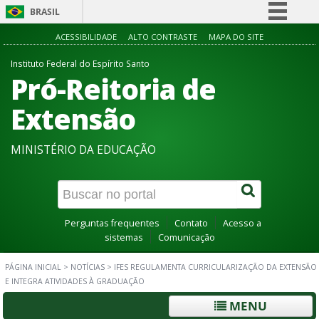
BRASIL
Simplifique!
ACESSIBILIDADE
ALTO CONTRASTE
MAPA DO SITE
Comunica BR
Instituto Federal do Espírito Santo
Pró-Reitoria de
Participe
Acesso à informação
Extensão
Legislação
MINISTÉRIO DA EDUCAÇÃO
Canais
Perguntas frequentes
Contato
Acesso a
sistemas
Comunicação
PÁGINA INICIAL
>
NOTÍCIAS
>
IFES REGULAMENTA CURRICULARIZAÇÃO DA EXTENSÃO
E INTEGRA ATIVIDADES À GRADUAÇÃO
MENU