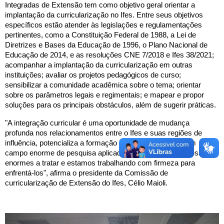
Integradas de Extensão tem como objetivo geral orientar a
implantação da curricularização no Ifes. Entre seus objetivos
específicos estão atender às legislações e regulamentações
pertinentes, como a Constituição Federal de 1988, a Lei de
Diretrizes e Bases da Educação de 1996, o Plano Nacional de
Educação de 2014, e as resoluções CNE 7/2018 e Ifes 38/2021;
acompanhar a implantação da curricularização em outras
instituições; avaliar os projetos pedagógicos de curso;
sensibilizar a comunidade acadêmica sobre o tema; orientar
sobre os parâmetros legais e regimentais; e mapear e propor
soluções para os principais obstáculos, além de sugerir práticas.
"A integração curricular é uma oportunidade de mudança
profunda nos relacionamentos entre o Ifes e suas regiões de
influência, potencializa a formação do estudante e abre um
campo enorme de pesquisa aplicada. Sabemos que há desafios
enormes a tratar e estamos trabalhando com firmeza para
enfrentá-los", afirma o presidente da Comissão de
curricularização de Extensão do Ifes, Célio Maioli.