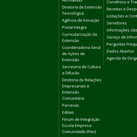
Normativas
Convênios e Tra
Diretoria de Extensão
Receitas e Des
Tecnológica
Licitações e Con
Agência de Inovação
Servidores
Portal Integra
Informações clas
Curricularização da
Serviço de Info
Extensão
Perguntas Freq
Coordenadoria Geral
Dados Abertos
de Ações de
Agenda de Dirig
Extensão
Secretaria de Cultura
e Difusão
Diretoria de Relações
Empresariais e
Extensão
Comunitária
Parcerias
Editais
Fórum de Integração
Escola-Empresa-
Comunidade (Fiec)