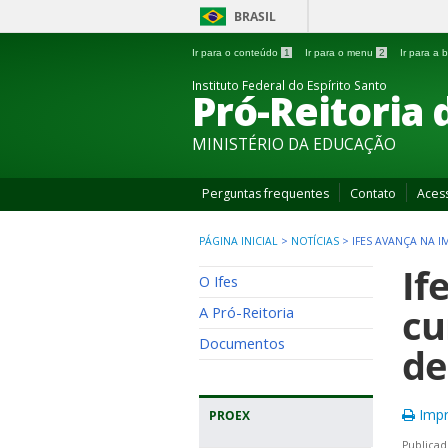
BRASIL
Ir para o conteúdo
1
Ir para o menu
2
Ir para a
Instituto Federal do Espírito Santo
Pró-Reitoria 
MINISTÉRIO DA EDUCAÇÃO
Perguntas frequentes
Contato
Aces
PÁGINA INICIAL
>
NOTÍCIAS
>
IFES AVANÇA NA
If
O Ifes
cu
A Pró-Reitoria
Documentos
de
Impr
PROEX
Publicad