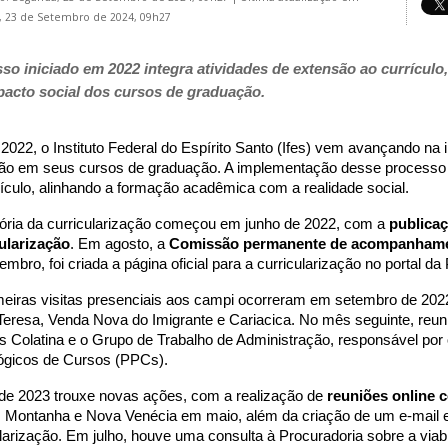
 23 de Setembro de 2024, 09h27
so iniciado em 2022 integra atividades de extensão ao currícul
pacto social dos cursos de graduação.
2022, o Instituto Federal do Espírito Santo (Ifes) vem avançando na 
ão em seus cursos de graduação. A implementação desse processo vi
rículo, alinhando a formação acadêmica com a realidade social.
etória da curricularização começou em junho de 2022, com a
publicaç
ularização
. Em agosto, a
Comissão permanente de acompanham
mbro, foi criada a página oficial para a curricularização no portal da
meiras visitas presenciais aos campi ocorreram em setembro de 20
Teresa, Venda Nova do Imigrante e Cariacica. No mês seguinte, reun
 Colatina e o Grupo de Trabalho de Administração, responsável por
gicos de Cursos (PPCs).
de 2023 trouxe novas ações, com a realização de
reuniões online 
a, Montanha e Nova Venécia em maio, além da criação de um e-mail e
larização. Em julho, houve uma consulta à Procuradoria sobre a viabi