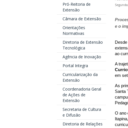
Pró-Reitoria de
Segunda,
Extensão
Câmara de Extensão
Proces
e o im
Orientações
Normativas
Diretoria de Extensão
Desde 
Tecnológica
extens
ao cur
Agência de Inovação
A traj
Portal Integra
Curric
Curricularização da
em sete
Extensão
As pri
Coordenadoria Geral
Santa 
de Ações de
campus
Extensão
Pedagó
Secretaria de Cultura
O ano 
e Difusão
Itapin
Diretoria de Relações
curricu