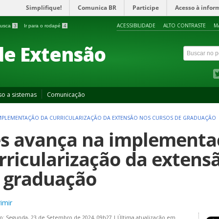
Simplifique!
Comunica BR
Participe
Acesso à infor
ACESSIBILIDADE
ALTO CONTRASTE
M
 busca
3
Ir para o rodapé
4
de Extensão
so a sistemas
Comunicação
 IMPLEMENTAÇÃO DA CURRICULARIZAÇÃO DA EXTENSÃO NOS CURSOS DE GRADUAÇÃO
es avança na implementa
rricularização da extens
 graduação
imir
o: Segunda, 23 de Setembro de 2024, 09h27
|
Última atualização em