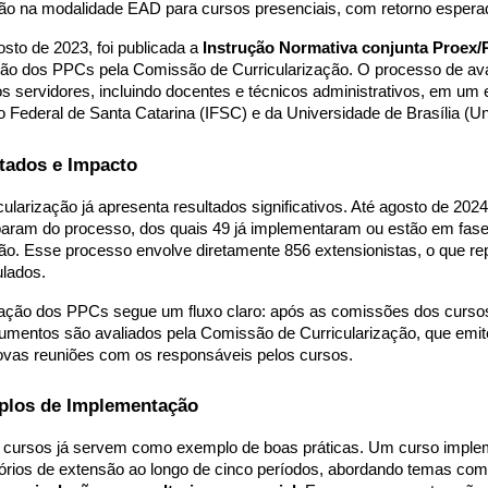
ão na modalidade EAD para cursos presenciais, com retorno espera
sto de 2023, foi publicada a
Instrução Normativa conjunta Proex/
ção dos PPCs pela Comissão de Curricularização. O processo de ava
os servidores, incluindo docentes e técnicos administrativos, em um
to Federal de Santa Catarina (IFSC) e da Universidade de Brasília (U
tados e Impacto
cularização já apresenta resultados significativos. Até agosto de 202
iparam do processo, dos quais 49 já implementaram ou estão em fase
ão. Esse processo envolve diretamente 856 extensionistas, o que re
ulados.
iação dos PPCs segue um fluxo claro: após as comissões dos curs
umentos são avaliados pela Comissão de Curricularização, que emit
ovas reuniões com os responsáveis pelos cursos.
los de Implementação
 cursos já servem como exemplo de boas práticas. Um curso imple
tórios de extensão ao longo de cinco períodos, abordando temas co