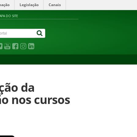
mação
Legislação
Canais
APA DO SITE
ção da
ão nos cursos