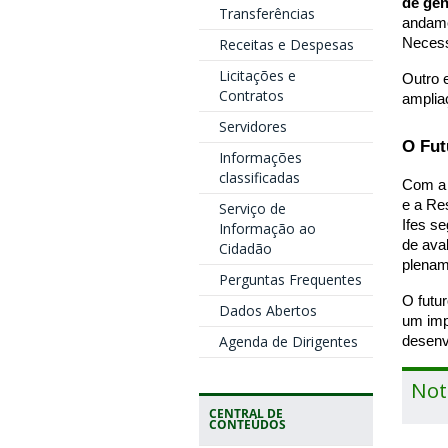
de gê
Transferências
andame
Receitas e Despesas
Necess
Licitações e
Outro 
Contratos
amplia
Servidores
O Fut
Informações
classificadas
Com 
e a Re
Serviço de
Ifes s
Informação ao
de ava
Cidadão
plenam
Perguntas Frequentes
O futu
Dados Abertos
um imp
Agenda de Dirigentes
desenv
Not
CENTRAL DE
CONTEÚDOS