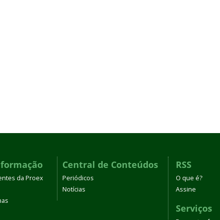
nformação
Central de Conteúdos
RSS
entes da Proex
Periódicos
O que é?
Notícias
Assine
mas
Serviços