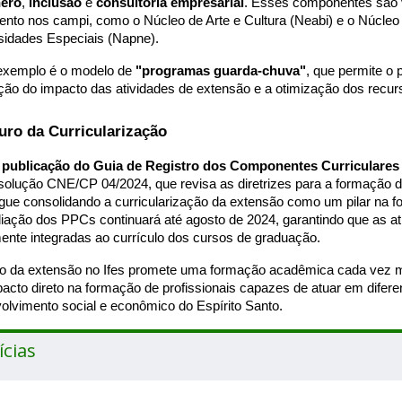
nero
,
inclusão
e
consultoria empresarial
. Esses componentes são 
nto nos campi, como o Núcleo de Arte e Cultura (Neabi) e o Núcle
idades Especiais (Napne).
exemplo é o modelo de
"programas guarda-chuva"
, que permite o 
ção do impacto das atividades de extensão e a otimização dos recurs
uro da Curricularização
a
publicação do Guia de Registro dos Componentes Curriculare
solução CNE/CP 04/2024, que revisa as diretrizes para a formação 
egue consolidando a curricularização da extensão como um pilar na 
liação dos PPCs continuará até agosto de 2024, garantindo que as a
ente integradas ao currículo dos cursos de graduação.
ro da extensão no Ifes promete uma formação acadêmica cada vez 
acto direto na formação de profissionais capazes de atuar em diferen
olvimento social e econômico do Espírito Santo.
ícias