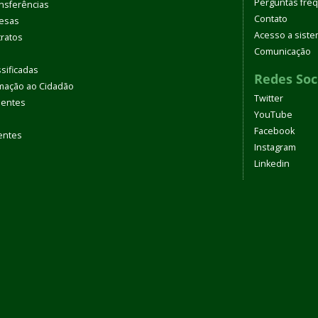
Perguntas fre
nsferências
Contato
pesas
Acesso a sist
tratos
Comunicação
sificadas
Redes Soc
rmação ao Cidadão
Twitter
uentes
YouTube
Facebook
entes
Instagram
Linkedin