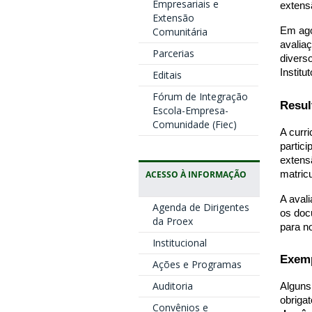
Empresariais e
extens
Extensão
Comunitária
Em ago
avalia
Parcerias
divers
Institu
Editais
Fórum de Integração
Resul
Escola-Empresa-
Comunidade (Fiec)
A curri
partic
extens
matric
ACESSO À INFORMAÇÃO
A aval
Agenda de Dirigentes
os doc
da Proex
para n
Institucional
Exemp
Ações e Programas
Auditoria
Alguns
obriga
Convênios e