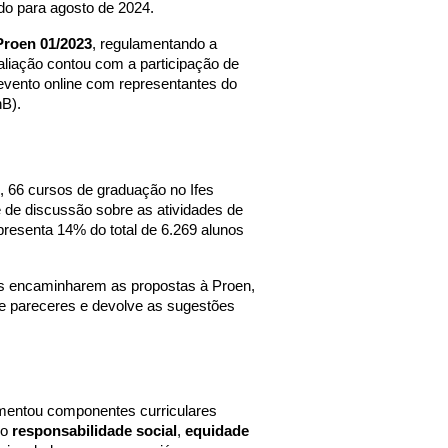
do para agosto de 2024.
Proen 01/2023
, regulamentando a
liação contou com a participação de
 evento online com representantes do
nB).
4, 66 cursos de graduação no Ifes
 de discussão sobre as atividades de
presenta 14% do total de 6.269 alunos
os encaminharem as propostas à Proen,
e pareceres e devolve as sugestões
mentou componentes curriculares
mo
responsabilidade social
,
equidade