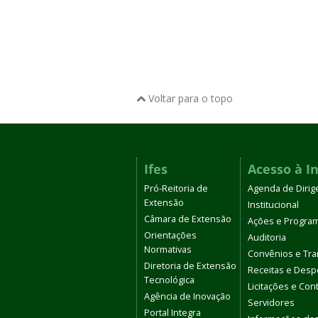
Voltar para o topo
Ifes
Acesso à I
Pró-Reitoria de
Agenda de Dirig
Extensão
Institucional
Câmara de Extensão
Ações e Progra
Orientações
Auditoria
Normativas
Convênios e Tra
Diretoria de Extensão
Receitas e Des
Tecnológica
Licitações e Con
Agência de Inovação
Servidores
Portal Integra