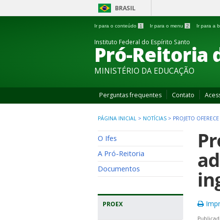
BRASIL
Ir para o conteúdo
1
Ir para o menu
2
Ir para a
Instituto Federal do Espírito Santo
Pró-Reitoria 
MINISTÉRIO DA EDUCAÇÃO
Perguntas frequentes
Contato
Aces
PÁGINA INICIAL
>
NOTÍCIAS
>
PROJETO OFERECE
Pr
O Ifes
ad
A Pró-Reitoria
Documentos
in
Impr
PROEX
Publicad