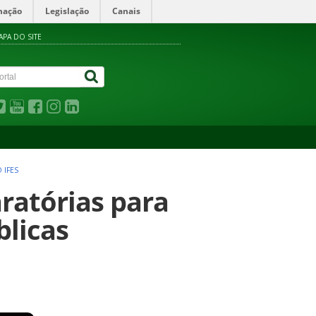
mação
Legislação
Canais
APA DO SITE
 IFES
aratórias para
blicas