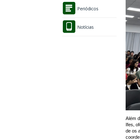
Periódicos
Notícias
Além d
Ifes, 
de os 
coorde