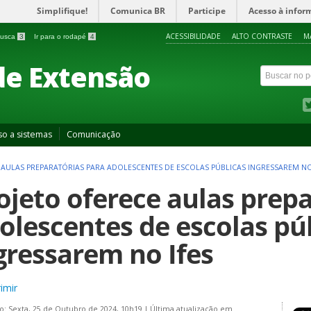
Simplifique!
Comunica BR
Participe
Acesso à infor
ACESSIBILIDADE
ALTO CONTRASTE
M
 busca
3
Ir para o rodapé
4
de Extensão
so a sistemas
Comunicação
 AULAS PREPARATÓRIAS PARA ADOLESCENTES DE ESCOLAS PÚBLICAS INGRESSAREM NO
ojeto oferece aulas prep
olescentes de escolas pú
gressarem no Ifes
imir
o: Sexta, 25 de Outubro de 2024, 10h19
|
Última atualização em