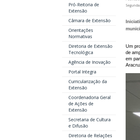
Pró-Reitoria de
Segunda,
Extensão
Câmara de Extensão
Inicia
munici
Orientações
Normativas
Diretoria de Extensão
Um pro
Tecnológica
de amp
em parc
Agência de Inovação
Aracruz
Portal Integra
Curricularização da
Extensão
Coordenadoria Geral
de Ações de
Extensão
Secretaria de Cultura
e Difusão
Diretoria de Relações