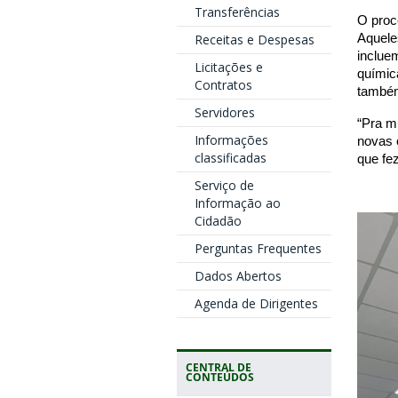
Transferências
O proc
Aquele
Receitas e Despesas
incluem
Licitações e
químic
Contratos
também
Servidores
“Pra m
Informações
novas 
classificadas
que fe
Serviço de
Informação ao
Cidadão
Perguntas Frequentes
Dados Abertos
Agenda de Dirigentes
CENTRAL DE
CONTEÚDOS