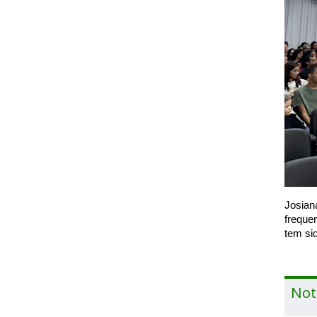
Josian
freque
tem si
Not