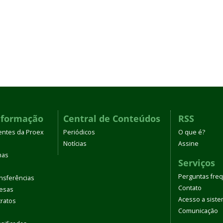
nformação
Central de Conteúdos
RSS
entes da Proex
Periódicos
O que é?
Notícias
Assine
mas
Serviços
Perguntas fre
nsferências
Contato
pesas
Acesso a sist
tratos
Comunicação