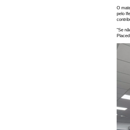
O mater
pelo I
contri
"Se não
Placedi