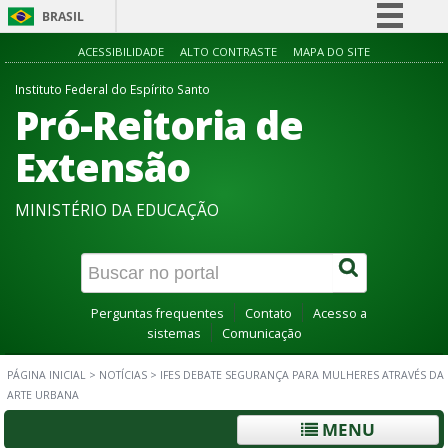
BRASIL
Simplifique!
ACESSIBILIDADE
ALTO CONTRASTE
MAPA DO SITE
Comunica BR
Instituto Federal do Espírito Santo
Pró-Reitoria de
Participe
Acesso à informação
Extensão
Legislação
MINISTÉRIO DA EDUCAÇÃO
Canais
Perguntas frequentes
Contato
Acesso a
sistemas
Comunicação
PÁGINA INICIAL
>
NOTÍCIAS
>
IFES DEBATE SEGURANÇA PARA MULHERES ATRAVÉS DA
ARTE URBANA
MENU