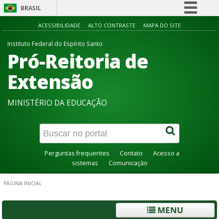
BRASIL
Simplifique!
ACESSIBILIDADE
ALTO CONTRASTE
MAPA DO SITE
Comunica BR
Instituto Federal do Espírito Santo
Pró-Reitoria de
Participe
Acesso à informação
Extensão
Legislação
MINISTÉRIO DA EDUCAÇÃO
Canais
Perguntas frequentes
Contato
Acesso a
sistemas
Comunicação
PÁGINA INICIAL
MENU