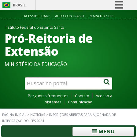
BRASIL
Simplifique!
ACESSIBILIDADE
ALTO CONTRASTE
MAPA DO SITE
Comunica BR
Instituto Federal do Espírito Santo
Pró-Reitoria de
Participe
Acesso à informação
Extensão
Legislação
MINISTÉRIO DA EDUCAÇÃO
Canais
Perguntas frequentes
Contato
Acesso a
sistemas
Comunicação
PÁGINA INICIAL
>
NOTÍCIAS
>
INSCRIÇÕES ABERTAS PARA A JORNADA DE
INTEGRAÇÃO DO IFES 2024
MENU