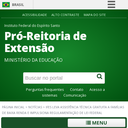
BRASIL
Simplifique!
ACESSIBILIDADE
ALTO CONTRASTE
MAPA DO SITE
Comunica BR
Instituto Federal do Espírito Santo
Pró-Reitoria de
Participe
Acesso à informação
Extensão
Legislação
MINISTÉRIO DA EDUCAÇÃO
Canais
Perguntas frequentes
Contato
Acesso a
sistemas
Comunicação
PÁGINA INICIAL
>
NOTÍCIAS
>
IFES LEVA ASSISTÊNCIA TÉCNICA GRATUITA A FAMÍLIAS
DE BAIXA RENDA E IMPULSIONA REGULAMENTAÇÃO DE LEI FEDERAL
MENU