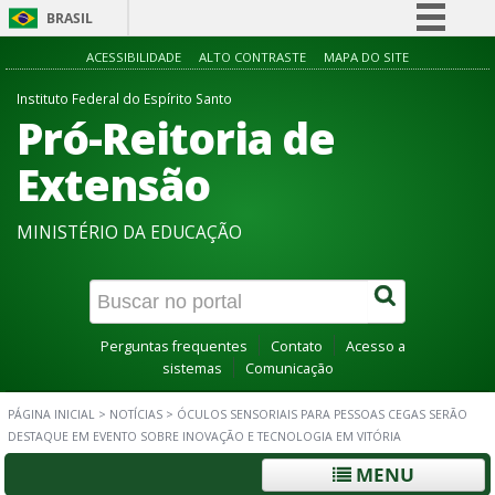
BRASIL
Simplifique!
ACESSIBILIDADE
ALTO CONTRASTE
MAPA DO SITE
Comunica BR
Instituto Federal do Espírito Santo
Pró-Reitoria de
Participe
Acesso à informação
Extensão
Legislação
MINISTÉRIO DA EDUCAÇÃO
Canais
Perguntas frequentes
Contato
Acesso a
sistemas
Comunicação
PÁGINA INICIAL
>
NOTÍCIAS
>
ÓCULOS SENSORIAIS PARA PESSOAS CEGAS SERÃO
DESTAQUE EM EVENTO SOBRE INOVAÇÃO E TECNOLOGIA EM VITÓRIA
MENU