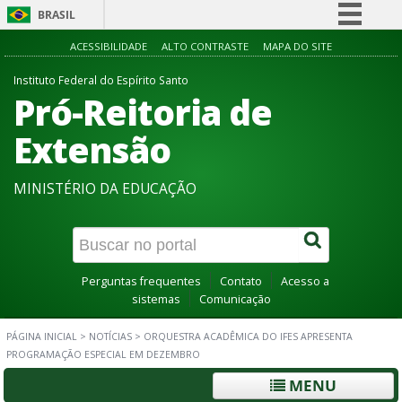
BRASIL
Simplifique!
ACESSIBILIDADE
ALTO CONTRASTE
MAPA DO SITE
Comunica BR
Instituto Federal do Espírito Santo
Pró-Reitoria de
Participe
Acesso à informação
Extensão
Legislação
MINISTÉRIO DA EDUCAÇÃO
Canais
Perguntas frequentes
Contato
Acesso a
sistemas
Comunicação
PÁGINA INICIAL
>
NOTÍCIAS
>
ORQUESTRA ACADÊMICA DO IFES APRESENTA
PROGRAMAÇÃO ESPECIAL EM DEZEMBRO
MENU