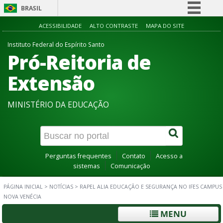
BRASIL
Simplifique!
ACESSIBILIDADE
ALTO CONTRASTE
MAPA DO SITE
Comunica BR
Instituto Federal do Espírito Santo
Pró-Reitoria de
Participe
Acesso à informação
Extensão
Legislação
MINISTÉRIO DA EDUCAÇÃO
Canais
Perguntas frequentes
Contato
Acesso a
sistemas
Comunicação
PÁGINA INICIAL
>
NOTÍCIAS
>
RAPEL ALIA EDUCAÇÃO E SEGURANÇA NO IFES CAMPUS
NOVA VENÉCIA
MENU