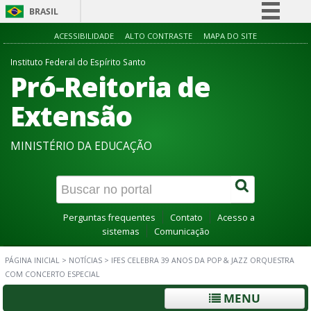
BRASIL
Simplifique!
ACESSIBILIDADE
ALTO CONTRASTE
MAPA DO SITE
Comunica BR
Instituto Federal do Espírito Santo
Pró-Reitoria de
Participe
Acesso à informação
Extensão
Legislação
MINISTÉRIO DA EDUCAÇÃO
Canais
Perguntas frequentes
Contato
Acesso a
sistemas
Comunicação
PÁGINA INICIAL
>
NOTÍCIAS
>
IFES CELEBRA 39 ANOS DA POP & JAZZ ORQUESTRA
COM CONCERTO ESPECIAL
MENU