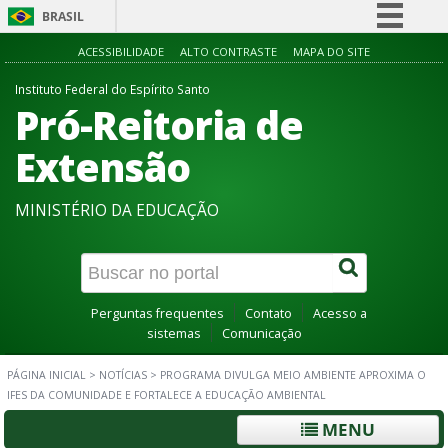
BRASIL
Simplifique!
ACESSIBILIDADE
ALTO CONTRASTE
MAPA DO SITE
Comunica BR
Instituto Federal do Espírito Santo
Pró-Reitoria de
Participe
Acesso à informação
Extensão
Legislação
MINISTÉRIO DA EDUCAÇÃO
Canais
Perguntas frequentes
Contato
Acesso a
sistemas
Comunicação
PÁGINA INICIAL
>
NOTÍCIAS
>
PROGRAMA DIVULGA MEIO AMBIENTE APROXIMA O
IFES DA COMUNIDADE E FORTALECE A EDUCAÇÃO AMBIENTAL
MENU