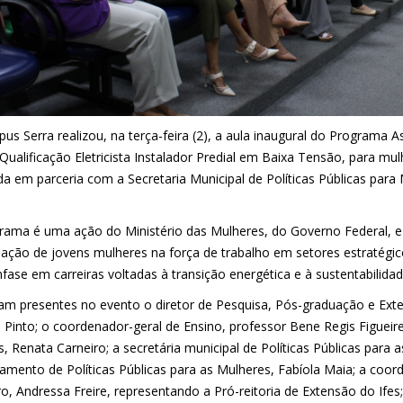
s Serra realizou, na terça-feira (2), a aula inaugural do Programa A
Qualificação Eletricista Instalador Predial em Baixa Tensão, para mulh
da em parceria com a Secretaria Municipal de Políticas Públicas para 
rama é uma ação do Ministério das Mulheres, do Governo Federal, e
ipação de jovens mulheres na força de trabalho em setores estratég
fase em carreiras voltadas à transição energética e à sustentabilid
ram presentes no evento o diretor de Pesquisa, Pós-graduação e Ext
 Pinto; o coordenador-geral de Ensino, professor Bene Regis Figueire
 Renata Carneiro; a secretária municipal de Políticas Públicas para a
amento de Políticas Públicas para as Mulheres, Fabíola Maia; a coo
ro, Andressa Freire, representando a Pró-reitoria de Extensão do Ife