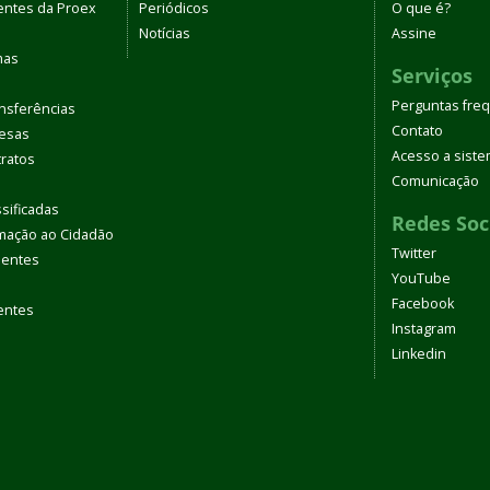
entes da Proex
Periódicos
O que é?
Notícias
Assine
mas
Serviços
Perguntas fre
nsferências
Contato
pesas
Acesso a sist
tratos
Comunicação
sificadas
Redes Soc
rmação ao Cidadão
Twitter
uentes
YouTube
Facebook
entes
Instagram
Linkedin