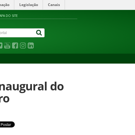
mação
Legislação
Canais
APA DO SITE
inaugural do
ro