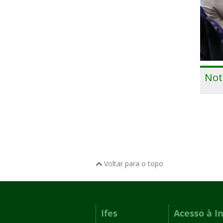
Not
Voltar para o topo
Ifes
Acesso à I