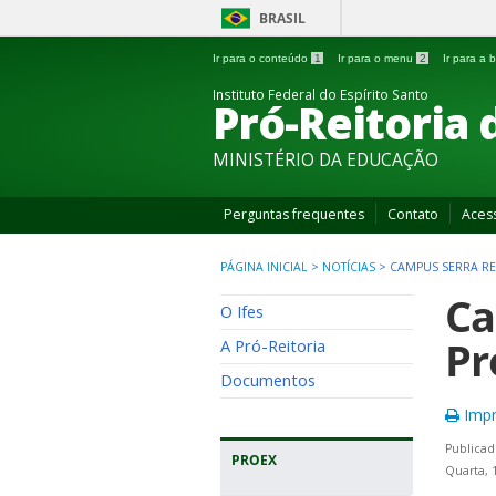
BRASIL
Ir para o conteúdo
1
Ir para o menu
2
Ir para a
Instituto Federal do Espírito Santo
Pró-Reitoria 
MINISTÉRIO DA EDUCAÇÃO
Perguntas frequentes
Contato
Aces
PÁGINA INICIAL
>
NOTÍCIAS
>
CAMPUS SERRA RE
Ca
O Ifes
Pr
A Pró-Reitoria
Documentos
Impr
Publicad
PROEX
Quarta, 