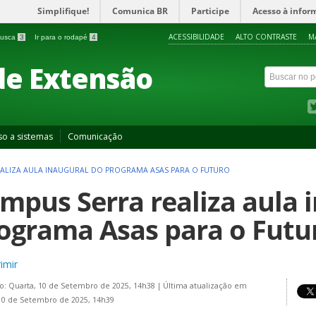
Simplifique!
Comunica BR
Participe
Acesso à infor
ACESSIBILIDADE
ALTO CONTRASTE
M
 busca
3
Ir para o rodapé
4
de Extensão
so a sistemas
Comunicação
ALIZA AULA INAUGURAL DO PROGRAMA ASAS PARA O FUTURO
mpus Serra realiza aula 
ograma Asas para o Futu
imir
o: Quarta, 10 de Setembro de 2025, 14h38
|
Última atualização em
10 de Setembro de 2025, 14h39