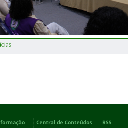
ícias
nformação
Central de Conteúdos
RSS