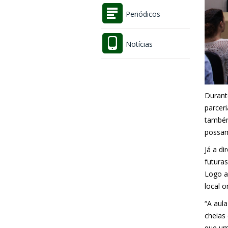
Periódicos
Notícias
Durant
parcer
também
possam
Já a d
futura
Logo a
local o
“A aul
cheias
que um