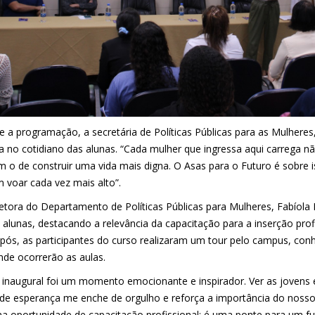
e a programação, a secretária de Políticas Públicas para as Mulhere
ia no cotidiano das alunas. “Cada mulher que ingressa aqui carrega 
 o de construir uma vida mais digna. O Asas para o Futuro é sobre is
 voar cada vez mais alto”.
iretora do Departamento de Políticas Públicas para Mulheres, Fabío
s alunas, destacando a relevância da capacitação para a inserção prof
pós, as participantes do curso realizaram um tour pelo campus, conh
nde ocorrerão as aulas.
a inaugural foi um momento emocionante e inspirador. Ver as jovens 
 de esperança me enche de orgulho e reforça a importância do nosso
a oportunidade de capacitação profissional; é uma ponte para um f