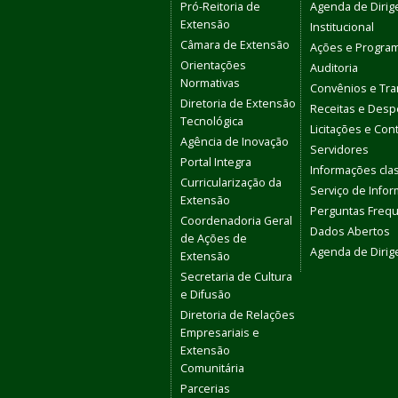
Pró-Reitoria de
Agenda de Dirig
Extensão
Institucional
Câmara de Extensão
Ações e Progra
Orientações
Auditoria
Normativas
Convênios e Tra
Diretoria de Extensão
Receitas e Des
Tecnológica
Licitações e Con
Agência de Inovação
Servidores
Portal Integra
Informações clas
Curricularização da
Serviço de Info
Extensão
Perguntas Freq
Coordenadoria Geral
Dados Abertos
de Ações de
Agenda de Dirig
Extensão
Secretaria de Cultura
e Difusão
Diretoria de Relações
Empresariais e
Extensão
Comunitária
Parcerias