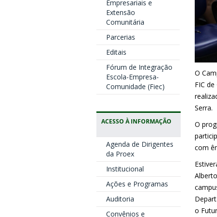
Empresariais e
Extensão
Comunitária
Parcerias
Editais
Fórum de Integração
O Campu
Escola-Empresa-
FIC de 
Comunidade (Fiec)
realiza
Serra.
ACESSO À INFORMAÇÃO
O prog
partic
Agenda de Dirigentes
com ên
da Proex
Estive
Institucional
Alberto
Ações e Programas
campus,
Depart
Auditoria
o Futu
Convênios e