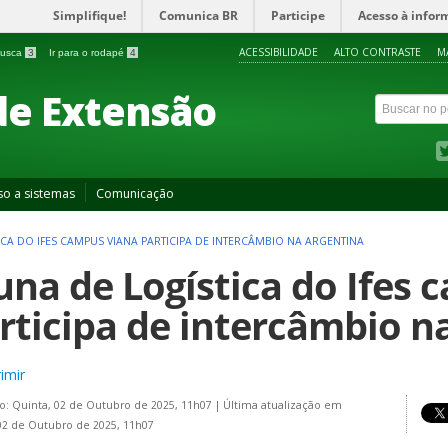
Simplifique!
Comunica BR
Participe
Acesso à infor
ACESSIBILIDADE
ALTO CONTRASTE
M
 busca
3
Ir para o rodapé
4
de Extensão
so a sistemas
Comunicação
CA DO IFES CAMPUS VIANA PARTICIPA DE INTERCÂMBIO NA ARGENTINA
una de Logística do Ifes
rticipa de intercâmbio n
imir
o: Quinta, 02 de Outubro de 2025, 11h07
|
Última atualização em
02 de Outubro de 2025, 11h07