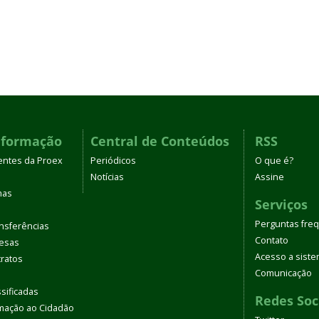
nformação
Central de Conteúdos
RSS
entes da Proex
Periódicos
O que é?
Notícias
Assine
mas
Serviços
Perguntas fre
nsferências
Contato
pesas
Acesso a sist
tratos
Comunicação
sificadas
Redes Soc
rmação ao Cidadão