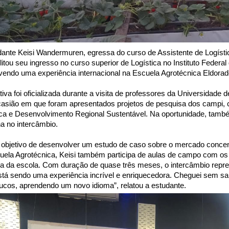
dante Keisi Wandermuren, egressa do curso de Assistente de Logísti
litou seu ingresso no curso superior de Logística no Instituto Federal
ivendo uma experiência internacional na Escuela Agrotécnica Eldorad
ativa foi oficializada durante a visita de professores da Universidad
casião em que foram apresentados projetos de pesquisa dos campi, 
ica e Desenvolvimento Regional Sustentável. Na oportunidade, també
na no intercâmbio.
objetivo de desenvolver um estudo de caso sobre o mercado concen
uela Agrotécnica, Keisi também participa de aulas de campo com os a
dia da escola. Com duração de quase três meses, o intercâmbio repr
Está sendo uma experiência incrível e enriquecedora. Cheguei sem sab
ucos, aprendendo um novo idioma”, relatou a estudante.