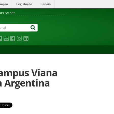
mação
Legislação
Canais
APA DO SITE
 campus Viana
a Argentina