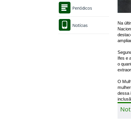
Periódicos
Na últ
Notícias
Nacion
destac
amplia
Segundo
Ifes e
o quan
extrao
O Mulh
mulher
dessa 
inclusã
Not