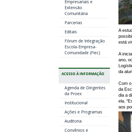
Empresariais e
Extensão
Comunitária
Parcerias
A estu
Editais
possibi
Fórum de Integração
está v
Escola-Empresa-
Comunidade (Fiec)
A inici
ano, o
Logíst
da alu
ACESSO À INFORMAÇÃO
Com o 
Agenda de Dirigentes
da Esc
da Proex
dia a 
ela. “
Institucional
aos po
Ações e Programas
Auditoria
Convênios e