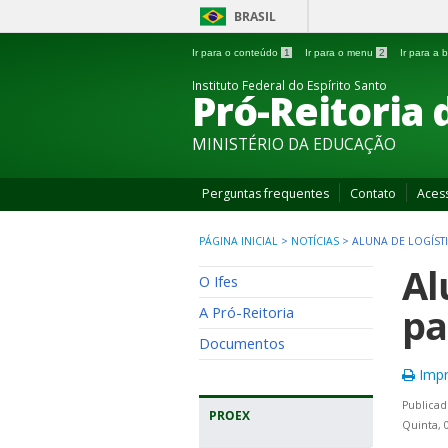
BRASIL
Ir para o conteúdo
1
Ir para o menu
2
Ir para a
Instituto Federal do Espírito Santo
Pró-Reitoria 
MINISTÉRIO DA EDUCAÇÃO
Perguntas frequentes
Contato
Aces
PÁGINA INICIAL
>
NOTÍCIAS
>
ALUNA DE LOGÍSTI
Al
O Ifes
pa
A Pró-Reitoria
Documentos
Impr
Publicad
PROEX
Quinta, 