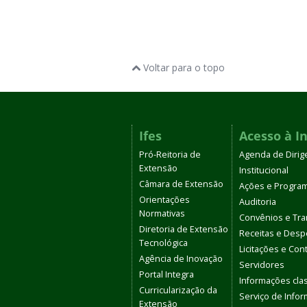
Voltar para o topo
Ifes
Acesso à I
Pró-Reitoria de
Agenda de Dirig
Extensão
Institucional
Câmara de Extensão
Ações e Progra
Orientações
Auditoria
Normativas
Convênios e Tra
Diretoria de Extensão
Receitas e Des
Tecnológica
Licitações e Con
Agência de Inovação
Servidores
Portal Integra
Informações clas
Curricularização da
Serviço de Info
Extensão