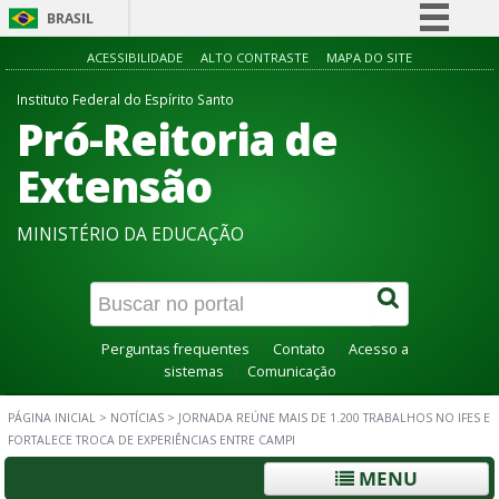
BRASIL
Simplifique!
ACESSIBILIDADE
ALTO CONTRASTE
MAPA DO SITE
Comunica BR
Instituto Federal do Espírito Santo
Pró-Reitoria de
Participe
Acesso à informação
Extensão
Legislação
MINISTÉRIO DA EDUCAÇÃO
Canais
Perguntas frequentes
Contato
Acesso a
sistemas
Comunicação
PÁGINA INICIAL
>
NOTÍCIAS
>
JORNADA REÚNE MAIS DE 1.200 TRABALHOS NO IFES E
FORTALECE TROCA DE EXPERIÊNCIAS ENTRE CAMPI
MENU