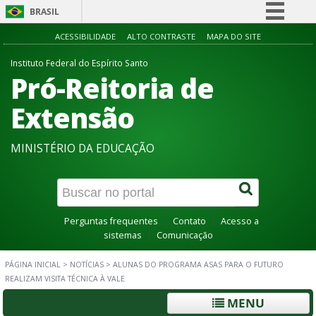
BRASIL
Simplifique!
ACESSIBILIDADE
ALTO CONTRASTE
MAPA DO SITE
Comunica BR
Instituto Federal do Espírito Santo
Pró-Reitoria de
Participe
Acesso à informação
Extensão
Legislação
MINISTÉRIO DA EDUCAÇÃO
Canais
Perguntas frequentes
Contato
Acesso a
sistemas
Comunicação
PÁGINA INICIAL
>
NOTÍCIAS
>
ALUNAS DO PROGRAMA ASAS PARA O FUTURO
REALIZAM VISITA TÉCNICA À VALE
MENU