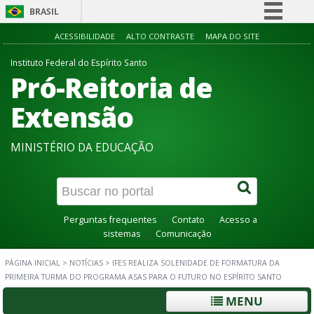
BRASIL
Simplifique!
ACESSIBILIDADE
ALTO CONTRASTE
MAPA DO SITE
Comunica BR
Instituto Federal do Espírito Santo
Pró-Reitoria de
Participe
Acesso à informação
Extensão
Legislação
MINISTÉRIO DA EDUCAÇÃO
Canais
Perguntas frequentes
Contato
Acesso a
sistemas
Comunicação
PÁGINA INICIAL
>
NOTÍCIAS
>
IFES REALIZA SOLENIDADE DE FORMATURA DA
PRIMEIRA TURMA DO PROGRAMA ASAS PARA O FUTURO NO ESPÍRITO SANTO
MENU