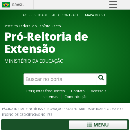
BRASIL
Simplifique!
ACESSIBILIDADE
ALTO CONTRASTE
MAPA DO SITE
Comunica BR
Instituto Federal do Espírito Santo
Pró-Reitoria de
Participe
Acesso à informação
Extensão
Legislação
MINISTÉRIO DA EDUCAÇÃO
Canais
Perguntas frequentes
Contato
Acesso a
sistemas
Comunicação
PÁGINA INICIAL
>
NOTÍCIAS
>
INOVAÇÃO E SUSTENTABILIDADE TRANSFORMAM O
ENSINO DE GEOCIÊNCIAS NO IFES
MENU