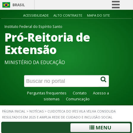
BRASIL
Simplifique!
ACESSIBILIDADE
ALTO CONTRASTE
MAPA DO SITE
Comunica BR
Instituto Federal do Espírito Santo
Pró-Reitoria de
Participe
Acesso à informação
Extensão
Legislação
MINISTÉRIO DA EDUCAÇÃO
Canais
Perguntas frequentes
Contato
Acesso a
sistemas
Comunicação
PÁGINA INICIAL
>
NOTÍCIAS
>
CUIDOTECA DO IFES VILA VELHA CONSOLIDA
RESULTADOS EM 2025 E AMPLIA REDE DE CUIDADO E INCLUSÃO SOCIAL
MENU