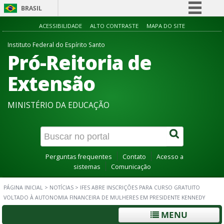
BRASIL
Simplifique!
ACESSIBILIDADE
ALTO CONTRASTE
MAPA DO SITE
Comunica BR
Instituto Federal do Espírito Santo
Pró-Reitoria de
Participe
Acesso à informação
Extensão
Legislação
MINISTÉRIO DA EDUCAÇÃO
Canais
Perguntas frequentes
Contato
Acesso a
sistemas
Comunicação
PÁGINA INICIAL
>
NOTÍCIAS
>
IFES ABRE INSCRIÇÕES PARA CURSO GRATUITO
VOLTADO À AUTONOMIA FINANCEIRA DE MULHERES EM PRESIDENTE KENNEDY
MENU