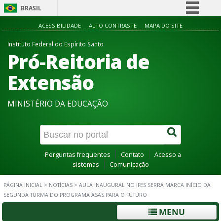
BRASIL
Simplifique!
ACESSIBILIDADE
ALTO CONTRASTE
MAPA DO SITE
Comunica BR
Instituto Federal do Espírito Santo
Pró-Reitoria de
Participe
Acesso à informação
Extensão
Legislação
MINISTÉRIO DA EDUCAÇÃO
Canais
Perguntas frequentes
Contato
Acesso a
sistemas
Comunicação
PÁGINA INICIAL
>
NOTÍCIAS
>
AULA INAUGURAL NO IFES SERRA MARCA INÍCIO DA
SEGUNDA TURMA DO PROGRAMA ASAS PARA O FUTURO
MENU