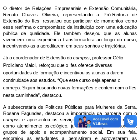
O diretor de Relações Empresariais e Extensão Comunitária,
Renato Chaves Oliveira, representando a Pró-Reitoria de
Extensão do Ifes, ressaltou que participar de momentos como
esse reafirma o compromisso da instituição com uma educação
pública de qualidade. Ele também desejou que as alunas
vivenciem uma experiência transformadora ao longo do curso,
incentivando-as a acreditarem em seus sonhos e trajetórias.
Já o coordenador de Extensão do
campus
, professor Célio
Proliciano Maioli, reforçou que o Ifes oferece diversas
oportunidades de formação e incentivou as alunas a darem
continuidade aos estudos. “Que este curso seja apenas o
começo.
Sigam buscando novas formações e contem com o Ifes
nesta caminhada”, destacou.
A subsecretária de Políticas Públicas para Mulheres da Serra,
Rosana Fagundes, destacou a importância da parceria com o
campus
e apresentou os serviços oferecidos pela Secretaria,
como atendimento psicológico, jurídico, mediação de conflitos,
grupos de apoio e acompanhamento social. Em sua fala,
encorajou as estudantes a persistirem e aproveitarem as