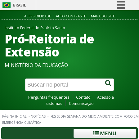
BRASIL
Simplifique!
ACESSIBILIDADE
ALTO CONTRASTE
MAPA DO SITE
Comunica BR
Instituto Federal do Espírito Santo
Pró-Reitoria de
Participe
Acesso à informação
Extensão
Legislação
MINISTÉRIO DA EDUCAÇÃO
Canais
Perguntas frequentes
Contato
Acesso a
sistemas
Comunicação
PÁGINA INICIAL
>
NOTÍCIAS
>
IFES SEDIA SEMANA DO MEIO AMBIENTE COM FOCO EM
EMERGÊNCIA CLIMÁTICA
MENU