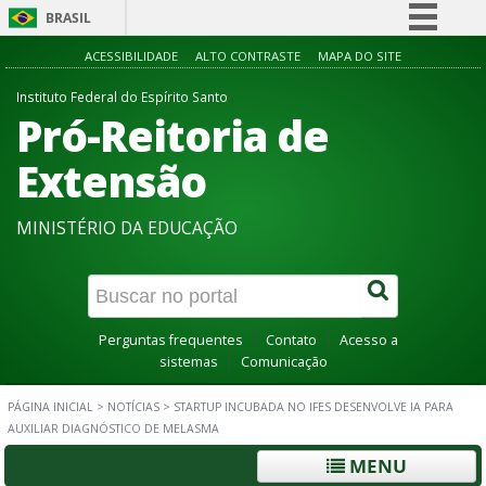
BRASIL
Simplifique!
ACESSIBILIDADE
ALTO CONTRASTE
MAPA DO SITE
Comunica BR
Instituto Federal do Espírito Santo
Pró-Reitoria de
Participe
Acesso à informação
Extensão
Legislação
MINISTÉRIO DA EDUCAÇÃO
Canais
Perguntas frequentes
Contato
Acesso a
sistemas
Comunicação
PÁGINA INICIAL
>
NOTÍCIAS
>
STARTUP INCUBADA NO IFES DESENVOLVE IA PARA
AUXILIAR DIAGNÓSTICO DE MELASMA
MENU