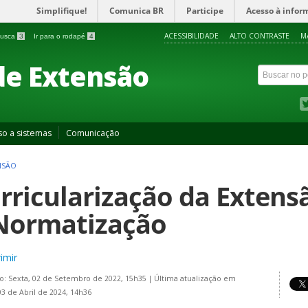
Simplifique!
Comunica BR
Participe
Acesso à infor
ACESSIBILIDADE
ALTO CONTRASTE
M
 busca
3
Ir para o rodapé
4
de Extensão
so a sistemas
Comunicação
NSÃO
rricularização da Extensã
Normatização
imir
o: Sexta, 02 de Setembro de 2022, 15h35
|
Última atualização em
03 de Abril de 2024, 14h36