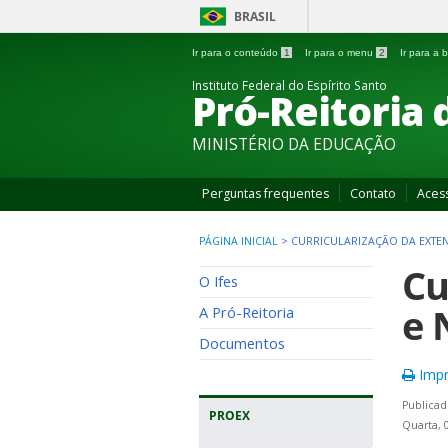
BRASIL
Ir para o conteúdo
1
Ir para o menu
2
Ir para a
Instituto Federal do Espírito Santo
Pró-Reitoria 
MINISTÉRIO DA EDUCAÇÃO
Perguntas frequentes
Contato
Aces
PÁGINA INICIAL
>
CURRICULARIZAÇÃO DA EXTE
Cu
O Ifes
e 
A Pró-Reitoria
Documentos
Impr
Publicad
PROEX
Quarta, 