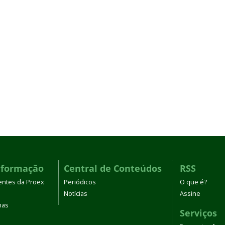
nformação
Central de Conteúdos
RSS
entes da Proex
Periódicos
O que é?
Notícias
Assine
mas
Serviços