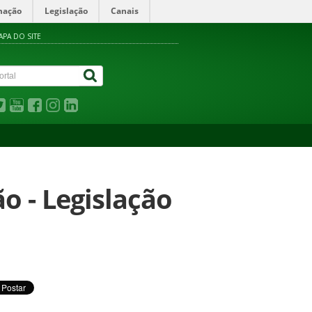
mação
Legislação
Canais
APA DO SITE
o - Legislação