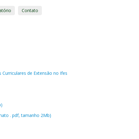
atório
Contato
s Curriculares de Extensão no Ifes
b)
mato . pdf, tamanho 2Mb)