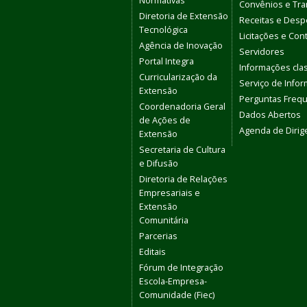
Normativas
Convênios e Tra
Diretoria de Extensão
Receitas e Des
Tecnológica
Licitações e Con
Agência de Inovação
Servidores
Portal Integra
Informações clas
Curricularização da
Serviço de Info
Extensão
Perguntas Freq
Coordenadoria Geral
Dados Abertos
de Ações de
Agenda de Dirig
Extensão
Secretaria de Cultura
e Difusão
Diretoria de Relações
Empresariais e
Extensão
Comunitária
Parcerias
Editais
Fórum de Integração
Escola-Empresa-
Comunidade (Fiec)