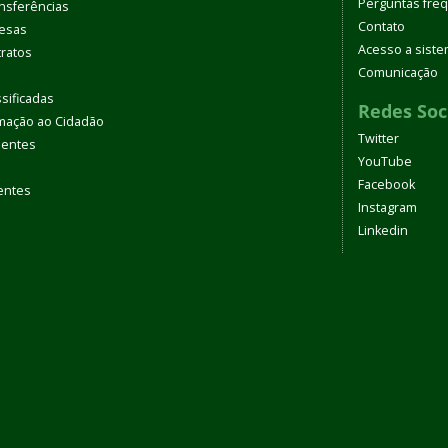
Perguntas fre
nsferências
Contato
pesas
Acesso a sist
tratos
Comunicação
sificadas
Redes Soc
rmação ao Cidadão
Twitter
uentes
YouTube
Facebook
entes
Instagram
Linkedin