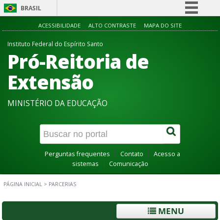
BRASIL
Simplifique!
ACESSIBILIDADE
ALTO CONTRASTE
MAPA DO SITE
Comunica BR
Instituto Federal do Espírito Santo
Pró-Reitoria de
Participe
Acesso à informação
Extensão
Legislação
MINISTÉRIO DA EDUCAÇÃO
Canais
Perguntas frequentes
Contato
Acesso a
sistemas
Comunicação
PÁGINA INICIAL
>
PARCERIAS
MENU