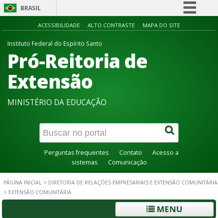
BRASIL
Simplifique!
ACESSIBILIDADE
ALTO CONTRASTE
MAPA DO SITE
Comunica BR
Instituto Federal do Espírito Santo
Pró-Reitoria de
Participe
Acesso à informação
Extensão
Legislação
MINISTÉRIO DA EDUCAÇÃO
Canais
Perguntas frequentes
Contato
Acesso a
sistemas
Comunicação
PÁGINA INICIAL
>
DIRETORIA DE RELAÇÕES EMPRESARIAIS E EXTENSÃO COMUNITÁRIA
>
EXTENSÃO COMUNITÁRIA
MENU