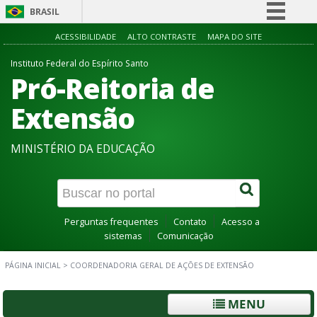
BRASIL
Simplifique!
ACESSIBILIDADE
ALTO CONTRASTE
MAPA DO SITE
Comunica BR
Instituto Federal do Espírito Santo
Pró-Reitoria de
Participe
Acesso à informação
Extensão
Legislação
MINISTÉRIO DA EDUCAÇÃO
Canais
Perguntas frequentes
Contato
Acesso a
sistemas
Comunicação
PÁGINA INICIAL
>
COORDENADORIA GERAL DE AÇÕES DE EXTENSÃO
MENU