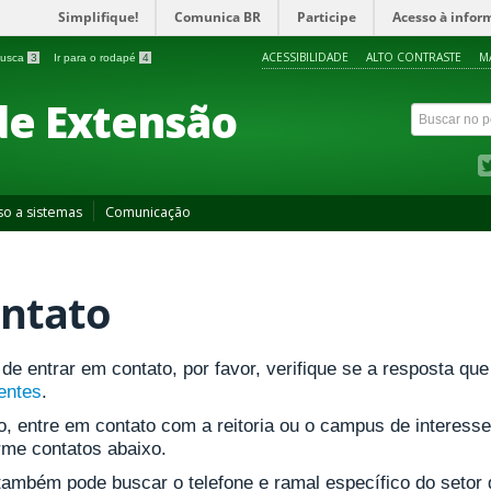
Simplifique!
Comunica BR
Participe
Acesso à infor
ACESSIBILIDADE
ALTO CONTRASTE
M
 busca
3
Ir para o rodapé
4
de Extensão
so a sistemas
Comunicação
ntato
de entrar em contato, por favor, verifique se a resposta q
entes
.
o, entre em contato com a reitoria ou o campus de interess
rme contatos abaixo.
também pode buscar o telefone e ramal específico do setor