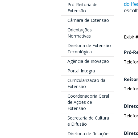
do Ife
Pró-Reitoria de
Extensão
escolh
Câmara de Extensão
Orientações
Normativas
Exibir
Diretoria de Extensão
Tecnológica
Pró-R
Agência de Inovação
Telefo
Portal Integra
Reitor
Curricularização da
Extensão
Telefo
Coordenadoria Geral
de Ações de
Direto
Extensão
Telefo
Secretaria de Cultura
e Difusão
Direto
Diretoria de Relações