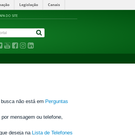
mação
Legislação
Canais
APA DO SITE
ue busca não está em
Perguntas
e por mensagem ou telefone,
 que deseja na
Lista de Telefones