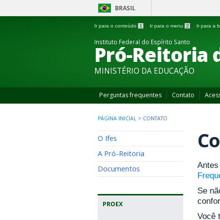
BRASIL
Ir para o conteúdo
1
Ir para o menu
2
Ir para a
Instituto Federal do Espírito Santo
Pró-Reitoria 
MINISTÉRIO DA EDUCAÇÃO
Perguntas frequentes
Contato
Aces
PÁGINA INICIAL
>
CONTATO
Co
O Ifes
A Pró-Reitoria
Antes 
Documentos
Frequ
Se nã
confo
PROEX
Você 