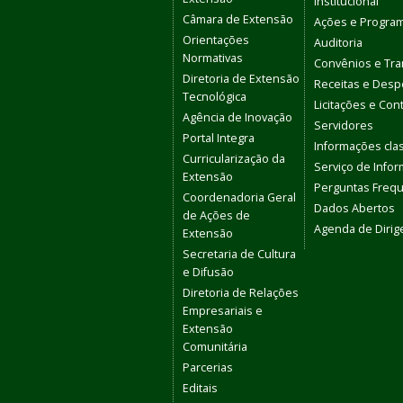
Institucional
Câmara de Extensão
Ações e Progra
Orientações
Auditoria
Normativas
Convênios e Tra
Diretoria de Extensão
Receitas e Des
Tecnológica
Licitações e Con
Agência de Inovação
Servidores
Portal Integra
Informações clas
Curricularização da
Serviço de Info
Extensão
Perguntas Freq
Coordenadoria Geral
Dados Abertos
de Ações de
Agenda de Dirig
Extensão
Secretaria de Cultura
e Difusão
Diretoria de Relações
Empresariais e
Extensão
Comunitária
Parcerias
Editais