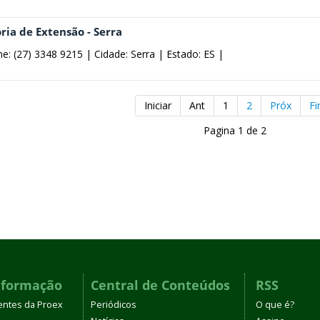
ria de Extensão - Serra
ne: (27) 3348 9215 |
Cidade: Serra |
Estado: ES |
Iniciar
Ant
1
2
Próx
F
Pagina 1 de 2
nformação
Central de Conteúdos
RSS
entes da Proex
Periódicos
O que é?