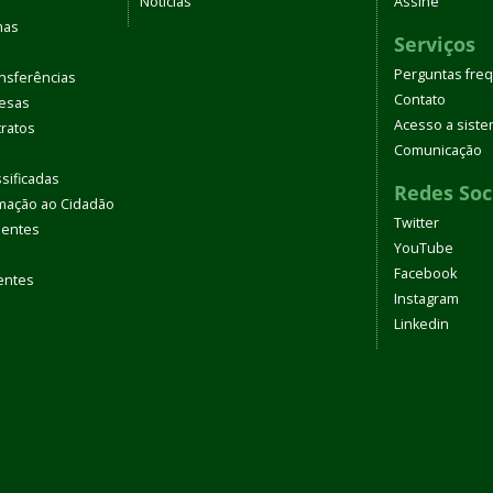
Notícias
Assine
mas
Serviços
Perguntas fre
nsferências
Contato
pesas
Acesso a sist
tratos
Comunicação
sificadas
Redes Soc
rmação ao Cidadão
Twitter
uentes
YouTube
Facebook
entes
Instagram
Linkedin