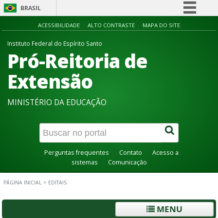
BRASIL
Simplifique!
ACESSIBILIDADE
ALTO CONTRASTE
MAPA DO SITE
Comunica BR
Instituto Federal do Espírito Santo
Pró-Reitoria de
Participe
Acesso à informação
Extensão
Legislação
MINISTÉRIO DA EDUCAÇÃO
Canais
Perguntas frequentes
Contato
Acesso a
sistemas
Comunicação
PÁGINA INICIAL
>
EDITAIS
MENU